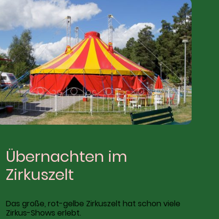
Übernachten im
Zirkuszelt
Das große, rot-gelbe Zirkuszelt hat schon viele
Zirkus-Shows erlebt.