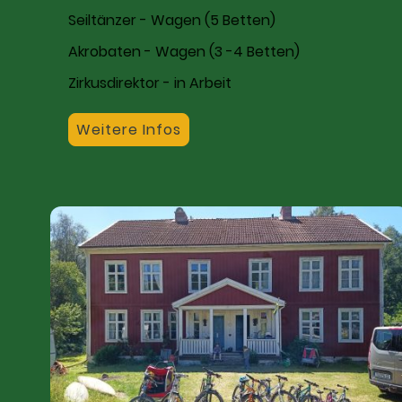
Seiltänzer - Wagen (5 Betten)
Akrobaten - Wagen (3 -4 Betten)
Zirkusdirektor - in Arbeit
Weitere Infos