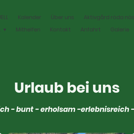
ELL
Kalender
Über uns
Aktivgård röda nä
äten
Mithelfen
Kontakt
Anfahrt
Galerie
Urlaub bei uns
ich - bunt - erholsam -erlebnisreich -