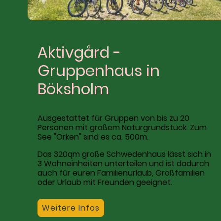
Aktivgård -
Gruppenhaus in
Böksholm
Ausgestattet für Gruppen von bis zu 20
Personen mit großem Naturgrundstück. Zum
See "Örken" sind es ca. 500m.
Das 320qm große Schwedenhaus lässt sich in
3 Wohneinheiten unterteilen und ist dadurch
auch für euren Familienurlaub, Großfamilien
oder Urlaub mit Freunden geeignet.
Weitere Infos