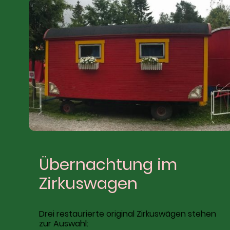
Übernachtung im
Zirkuswagen
Drei restaurierte original Zirkuswägen stehen
zur Auswahl: