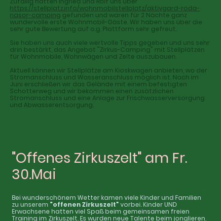
Zufällig hatten Ingried und Rolf uns über
https://stellplatz.info/wohnmobilstellplatz/aktivgard-roda-
nasor-camping
gefunden und waren für 2 Nächte ganz
wundervolle erste Wohnmobil-Gäste. Wir haben uns über die
sehr gute Bewertung auf o.g. Plattform sehr gefreut.
Sie haben uns auch viele wertvolle Tipps gegeben und uns sehr
drin bestärkt, das Angebot "Zirkus-Camping" mit Stellplätzen
für Wohnmobile, Wohnwägen und Zelte auszubauen.
Aktuell können wir Stellplätze am Kioskwagen anbieten, wo der
Stromanschluss und Wasseranschluss möglich ist. Nach im
Juni erschließen wir das Gelände mit einem befestigten
Schotterweg und wir bekommen einen zusätzlichen
Stromanschluss und eine Anlage zur Frischwasserversorgung
und Abwasserentsorgung.
"Offenes Zirkuszelt" am Fr.
30.Mai
Bei wunderschönem Wetter kamen viele Kinder und Familien
zu unserem
"offenen Zirkuszelt"
vorbei. Kinder UND
Erwachsene hatten viel Spaß beim gemeinsamen freien
Training im Zirkuszelt. Es wurden neue Talente beim jonglieren,