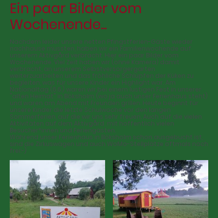
Ein paar Bilder vom
Wochenende...
Nachdem leider unsere netten Pfingstferien-Gäste wieder
nachhause mussten, haben wir ein Familienwochende auf
unserem Aktivgård verbracht. Hier ein paar Bilder vom
Wochenende. Viel Zeit haben wir (ohne Kamera) damit
verbracht, an unserem Selbstversorgergarten
weiterzuarbeiten und das fröhliche Schlüpfen der Küken zu
begleiten, was für unsere Kinder ein Highlight war. Am
Nationaltag (6.6.) waren wir bei einem lustigen Fest in unserer
"alten Heimat" in Böksholm (wo ja auch unser Ferienhaus steht)
und waren am Abend mit Freunden grillen. Heute beginnt für
unsere Kinder die letzte Schulwoche vor den langen
Sommerferien, auf die wir uns sehr freuen. Auch auf die vielen
Aktivitäten auf dem Aktivgård mit hoffentlich vielen
Besucher*innen und Feriengästen.
Während unser Ferienhaus in Böksholm schon ausgebucht ist,
sind die Zirkuswägen und auch WoMo-Stellplätze oftmals noch
frei:-)