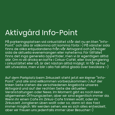
Aktivgård Info-Point
På parkeringsplatsen vid cirkustältet står det nu en liten "Info-
Point" och alla är välkomna att komma förbi :-) På vänster sida
finns de olika erbjudandena från vår Aktivgard och på höger
sida de aktuella evenemangen eller nyheterna. För tillfället
finns det inga generella öppettider, men vi är egentligen alltid
där. Om ni vill dricka en kaffe i Cirkus-Cafét, eller öva jonglering
i cirkustältet eller så, är det nästan alltid möjligt. Vi får se hur
allt utvecklas, men vi blir i alla fall alltid glada över besökare :-)
Auf dem Parkplatz beim Zirkuszelt steht jetzt ein kleiner "Info-
Point" und alle sind willkommen vorbeizukommen:-) Auf der
linken Seite stehen die verschiedenen Angebote unseres
Aktivgard und auf der rechten Seite die aktuellen
Veranstaltungen oder News. Im Moment gibt es noch keine
allgemeinen Öffnungszeiten, aber wir sind eigentlich immer da.
Wenn ihr einen Cafe im Zirkus-Cafe trinken wollt, oder im
Zirkuszelt Jonglieren üben wollt oder so, dann ist das fast
immer möglich. Wir werden sehen, wie es sich alles entwickelt,
aber wir freuen uns jedenfalls immer über Besucher:-)