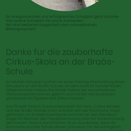
Ein ereignisreiches und erfolgreiches Schuljahr geht zu Ende-
das zweite Schuljahr für uns in Schweden.
Wir sind weiterhin begeistert vom schwedischen
Bildungssystem
Danke für die zauberhafte
Cirkus-Skola an der Braås-
Schule
Im letzten Schuljahr hatten wir jeden Freitag-Nachmittag einen
Zirkuskurs an der Braås-Schule, an dem rund 30 Schüler*innen
teilgenommen haben. Die Kinder haben die verschiedenen
Zirkusdisziplinen kennen gelernt und hatten viel Spaß beim
gemeinsamen Spielen und Zirkus machen.
Das Projekt fand in Zusammenarbeit mit dem „Cirkus Mirakel“
und der Braås-Schule statt und war von der Kommune Växjö
gefördert. Im Frühjahrssemester konnten wir den Zirkuskurs
sogar im Rahmen der Freizeitbetreuung und mit Unterstützung
des Freizeit-Teams durchführen. Es ist wunderbar, dass die
Kommune und die Schule diesen Zirkuskurs für die ermöglicht
haben, bei dem sie ihre Kreativität, neue Interessen und Talente