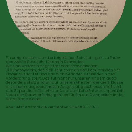
Ein ereignisreiches und erfolgreiches Schuljahr geht zu Ende-
das zweite Schuljahr für uns in Schweden.
Wir sind weiterhin begeistert vom schwedischen
Bildungssystem, das sich sehr stark an den Bedürfnissen der
Kinder ausrichtet und das Wohlbefinden der Kinder in den
Vordergrund stellt. Das tut nicht nur unseren Kindern gut
😊
Besonders stolz sind wir auf unseren Ältesten, der die 9. Klasse
mit einem ausgezeichneten Zeugnis abgeschlossen hat und
das Stipendium für seine außerordentliche Entwicklung erhielt.
Nach den Sommerferien geht es für ihn am Gymnasium in der
Stadt Växjö weiter.
Aber jetzt erstmal die verdienten SOMMERFERIEN!!!