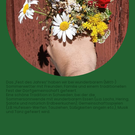
Das „Fest des Jahres“ haben wir bei wunderbarem (Mitt-)
Sommerwetter mit Freunden, Familie und einem traditionellen
Fest der Dorfgemeinschaft gefeiert.
Eine schöne Tradition in Schweden, bei der die
Sommersonnwende mit wunderbarem Essen (u.a. Lachs, Hering,
Salate und natürlich Erdbeerkuchen), Gemeinschaftsspielen
(z.B. Hufeisen-Werfen, Tauziehen, Süßigkeiten angeln etc.), Musik
und Tanz gefeiert wird.