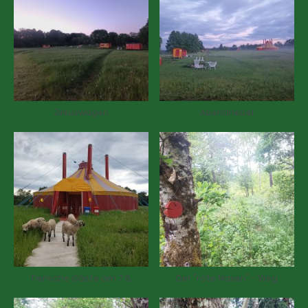
Zirkuswägen
Abendnebel
Tierische Gäste am 7.6.
Der "rote Nasen" - Weg