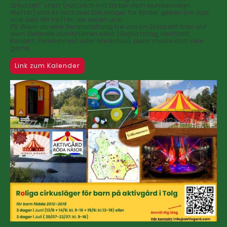
Zirkuszelt" statt (natürlich mit Eis bei dem wundervollen
Wetter) und es wird zwei Zirkuslager für Kinder geben (im Juni
und Juli). Wir hoffen, wir sehen uns!
PS: Wenn du eine Veranstaltung bei uns im Zirkuszelt bzw. auf
dem Gelände durchführen willst (Geburtstag, Hochzeit,
Konzert, Familienfest oder ähnliches), dann melde dich sehr
gerne.
Link zum Kalender