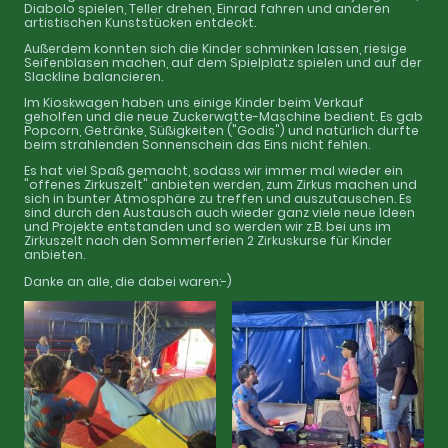
Diabolo spielen, Teller drehen, Einrad fahren und anderen
artistischen Kunststücken entdeckt.
Außerdem konnten sich die Kinder schminken lassen, riesige
Seifenblasen machen, auf dem Spielplatz spielen und auf der
Slackline balancieren.
Im Kioskwagen haben uns einige Kinder beim Verkauf
geholfen und die neue Zuckerwatte-Maschine bedient. Es gab
Popcorn, Getränke, Süßigkeiten ("Godis") und natürlich durfte
beim strahlenden Sonnenschein das Eins nicht fehlen.
Es hat viel Spaß gemacht, sodass wir immer mal wieder ein
"offenes Zirkuszelt" anbieten werden, zum Zirkus machen und
sich in bunter Atmosphäre zu treffen und auszutauschen. Es
sind durch den Austausch auch wieder ganz viele neue Ideen
und Projekte entstanden und so werden wir z.B. bei uns im
Zirkuszelt nach den Sommerferien 2 Zirkuskurse für Kinder
anbieten.
Danke an alle, die dabei waren:-)